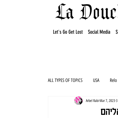
Let's Go Get Lost
Social Media
S
ALL TYPES OF TOPICS
USA
Relo
Arbel Rabi
Mar 7, 2023
3
ליהם