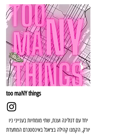
too maNY things
יחד עם דנולינה וענת, שתי מומחיות בענייני ניו
יורק, הקמנו קהילה בצ׳אנל באינסטגרם המתעדת