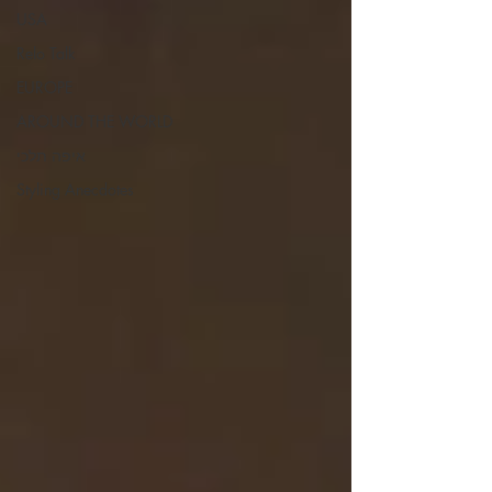
USA
Relo Talk
EUROPE
AROUND THE WORLD
איפה תלכי
Styling Anecdotes