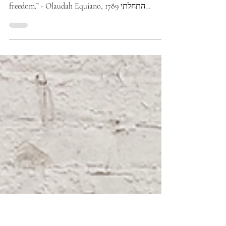
והדאנדי השחוֹר
“I laid out above eight pounds of my money for a
suit of superfine clothes to dance with at my
freedom.” - Olaudah Equiano, 1789 התחלתי
להתרגש מהתערוכה השנתית במט כבר ברגע שפורסם
הקונספט שלה. כבר לא גרתי בניו יורק ולא הייתה
מתוכננת טיסה באופק, אבל ידעתי שאגיע אליה. שנה
קודם לפרסום התערוכה עוד התמחיתי בFIT אצל
ג׳פרי אמפרטום, מרצה לסטיילינג, בן לאמא שהיגרה
לארה״ב מגאנה, והמודל האידאלי לדאנדיזם שחור.
אנה ווינטור אולי מעולם לא פגשה אותו, אבל ככל
הנראה כשמדמיינים את הגבר הדאנדי הש