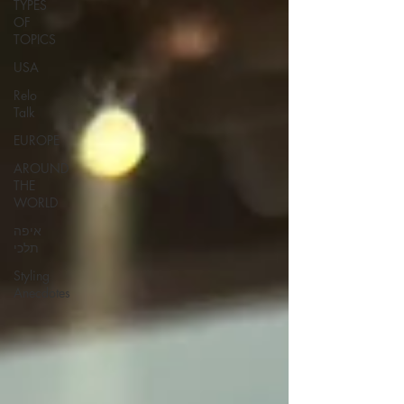
TYPES
OF
TOPICS
USA
Relo
Talk
EUROPE
AROUND
THE
WORLD
איפה
תלכי
Styling
Anecdotes