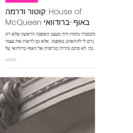
Styling Anecdotes
קוטור ודרמה: House of
McQueen באוף-ברודוואי
אלכסנדר מקווין היה מעצב האופנה הראשון שלא רק
גרם לי להתאהב באופנה, אלא גם לראות את עצמי
בה. לא סתם נהרתי כגרופית אל האוף-ברודוואי על
חייו שעלה הקיץ בניו יורק.