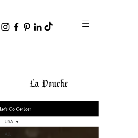
Let's Go Get Lost
USA
ALL