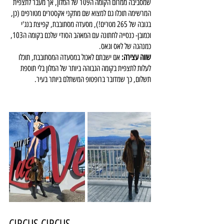
שמסביבה ממרום הקומה ה109 של המלון, אך מעבר לתצפית 
המרשימה תוכלו גם למצוא שם מתקני אקסטרים מטורפים (כן, 
בגובה של 265 מטרים!), מסעדה מסתובבת, קפיצת בנג'י 
וכמובן- כנסייה לחתונה עם המאהב הסודי שלכם בקומה ה103, 
כמנהגה של לאס וגאס.
שווה עצירה: 
אם ישבתם לאכול במסעדה המסתובבת, תוכלו 
לעלות לתצפית בקומה הגבוהה ביותר של המלון בלי תוספת 
תשלום, כך שמדובר ברופטופ המשתלם ביותר בעיר.
CIRCUS CIRCUS