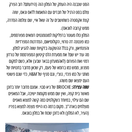
הסט שנבנה היה העתק של המלון הזה (הידעתם? רוב הפרק 
צולם בסט הרגיל של חברים עם התאמות ללאס וגאס, שזה 
קצת אקסטרה כשחושבים על זה שאל איי, שם צולמה הסדרה, 
ממש קרובה לווגאס).
המלון כולו מעוטר ברפליקות למונומנטים רומאים מפורסמים, 
כמו פונטנה דה טרווי, הקולוסיאום, המדרגות הספרדיות 
והפנתיאון, ורק בגלל ההשקעה בדקויות שווה להגיע למלון.
מה עוד יש שם? את מסעדת הלס קיטשן המפורסמת של גורדון 
רמזי ואת הפורום (לאהמועדון בבאר שבע) אלא, כשם למקום 
מפגש, ממש כמו ברומא של פעם, רק שכאן מדובר בחנויות של 
מותגי על כמו פנדי, גוצ'י, וגם סניף של H&M, כדי שגם פשוטי 
העם ימצאו שם משהו.
שווה עצירה:
 BRIOCHE של גיא סבוי. אמנם מדובר יותר בדוכן 
מאשר בית קפה, ואין שם ממש מקומות ישיבה, אבל המאפים 
שם הם עילוי, במיוחד כשקולטים כמה קשה למצוא מאפים 
מוצלחים בארה"ב. מקום ברמה כזו הייתי מצפה למצוא בפריז 
(העיר, לא המלון) ולא כדוכן שכוח אל במלון בווגאס.