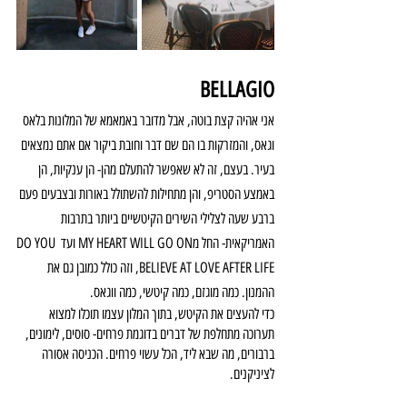
BELLAGIO
אני אהיה קצת בוטה, אבל מדובר באמאמא של המלונות בלאס 
וגאס, והמזרקות בו הם שם דבר וחובת ביקור אם אתם נמצאים 
בעיר. בעצם, זה לא שאפשר להתעלם מהן- הן ענקיות, הן 
באמצע הסטריפ, והן מתחילות להשתולל באורות ובצבעים פעם 
ברבע שעה לצלילי השירים הקיטשיים ביותר בתרבות 
האמריקאית- החל מMY HEART WILL GO ON ועד DO YOU 
BELIEVE AT LOVE AFTER LIFE, וזה כולל כמובן גם את 
ההמנון. כמה מוגזם, כמה קיטשי, כמה ווגאס.
כדי להעצים את הקיטש, בתוך המלון עצמו תוכלו למצוא 
תערוכה מתחלפת של דברים בדוגמת פרחים- סוסים, לימונים, 
ברבורים, מה שבא ליד, הכל עשוי פרחים. הכניסה אסורה 
לציניקנים.