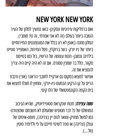
NEW YORK NEW YORK
ואם ברפליקות עירוניות עסקינן- בואו נמשיך למלון של העיר 
הטובה ביותר בעולם (זה לא אני אמרתי, זה טד מוסבי).
המלון מחכה באופן לא רע בכלל את המונומנטים התיירותיים 
ביותר של ניו יורק- גשר ברוקלין, פסל החירות, האמפייר סטייט 
בילדינג וכמובן- חנות עצומה של הרשיז, בול כמו בטיימס 
סקוור, כולל בר שמכין סמורס. אם זה לא היה קיים היה צריך 
להמציא את זה.
אפשר למצוא במקום גם ארקייד לחובבי הז'אנר (אני) ורכבת 
הרים על קו הרקיע הכמעט-ניו-יורקי, ומחוץ לו תוכלו למצוא את 
בית הקפה הקונספטואלי של הלו קיטי.
שווה עצירה: 
חנות שנקראת סטופידיוטיק, שהיא הגיבוב 
המושלם של כל דבר מטופש שמעולם לא חשבתם שתצטרכו- 
כמו למשל מחזיק-צוואר לכוס יין (צריכה), פוסט-איטים של 
עצלן (צריכה) או ספר לשינוי חייכם על פי ולדימיר פוטין 
(וול…).