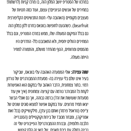
במרכזו של הסטריפ יושב המלון הזה, בו מרכז קניות (לרשתות! 
במחירים של אנשים הגיוניים!) עצום, ועוד כמה חנויות של 
מעצבים מקומיים (האהובה עלי- חנות התכשיטים הקליפורנית 
bearfruit). כשהגענו לחופשה בווגאס בחרנו ללון במלון הזה 
גם בגלל המיקום המעולה שלו, ממש במרכז הסטריפ, וגם בגלל 
המחירים הזולים יחסית, ולא התאכזבנו כלל- החדרים היו 
מהממים ומרווחים, הנוף מהחדר מושלם, והתמורה למחיר 
הייתה מעולה.
שווה עצירה:
 אולי המסעדה האהובה עלי בווגאס, שביקור 
בעיר אינו שלם בלי עצירה בה- מסעדת ההמבורגרים של גורדון 
רמזי. בתור צמחונית, הדבר האהוב עלי במקום הוא האפשרות 
לקחת כל המבורגר גורמה עם קציצה צמחונית (איך אין עוד 
מסעדות שעושות את זה?) ברמה גבוהה, אך גם אוכלי הבשר 
יצאו תמיד מרוצים. עוד במקום אפשר למצוא סוגים שונים של 
צ'יפס (טראפל פרמז'ן ואתם בגן עדן), מילקשייקים (בכל זאת 
אמריקה), ומבחר מכובד של בירות וקוקטיילים (הסנגרייה 
הלבנה חלומית). ובגזרת ההמבורגרים? הפייבוריט שלי זה 
גבינה כחולה עם ריבת תאנים, של רואי זה הלס קיטשן. 