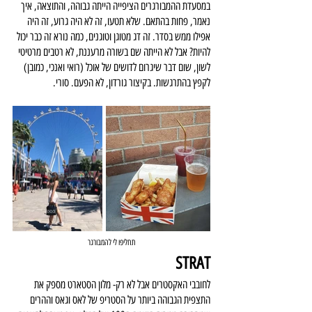
במסעדת ההמבורגרים הציפייה הייתה גבוהה, והתוצאה, איך 
נאמר, פחות בהתאם. שלא תטעו, זה לא היה גרוע, זה היה 
אפילו ממש בסדר. זה דג מטוגן וטוגנים, כמה נורא זה כבר יכול 
להיות? אבל לא הייתה שם בשורה מרעננת, לא רטבים מרטיטי 
לשון, שום דבר שיגרום לדושים של אוכל (רואי ואנכי, כמובן) 
לקפץ בהתרגשות. בקיצור גורדון, לא הפעם. סורי.
תחליפו לי להמבורגר
STRAT
לחובבי האקסטרים אבל לא רק- מלון הסטארט מספק את 
התצפית הגבוהה ביותר על הסטריפ של לאס וגאס וההרים 