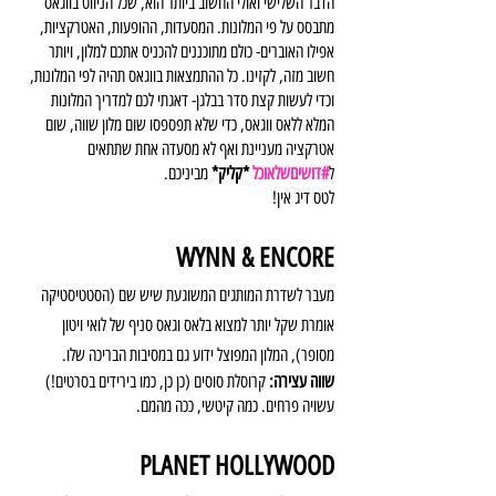
הדבר השלישי ואולי החשוב ביותר הוא, שכל הניווט בווגאס 
מתבסס על פי המלונות. המסעדות, ההופעות, האטרקציות, 
אפילו האוברים- כולם מתוכננים להכניס אתכם למלון, ויותר 
חשוב מזה, לקזינו. כל ההתמצאות בווגאס תהיה לפי המלונות, 
וכדי לעשות קצת סדר בבלגן- דאגתי לכם למדריך המלונות 
המלא ללאס ווגאס, כדי שלא תפספסו שום מלון שווה, שום 
אטרקציה מעניינת ואף לא מסעדה אחת שתתאים 
ל
#דושיםשלאוכל
 *קליק*
 מביניכם. 
לטס דיג אין!
WYNN & ENCORE
מעבר לשדרת המותגים המשוגעת שיש שם (הסטטיסטיקה 
אומרת שקל יותר למצוא בלאס וגאס סניף של לואי ויטון 
מסופר), המלון המפוצל ידוע גם במסיבות הבריכה שלו. 
שווה עצירה:
 קרוסלת סוסים (כן כן, כמו בירידים בסרטים!) 
עשויה פרחים. כמה קיטשי, ככה מהמם.
PLANET HOLLYWOOD