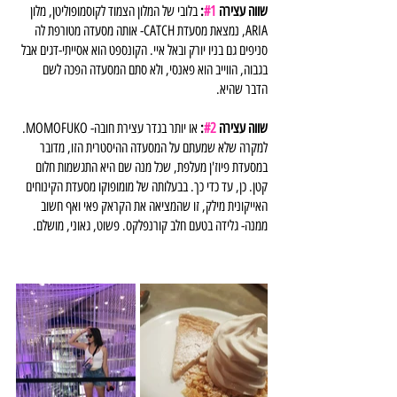
שווה עצירה 
#1
:
 בלובי של המלון הצמוד לקוסמופוליטן, מלון 
ARIA, נמצאת מסעדת CATCH- אותה מסעדה מטורפת לה 
סניפים גם בניו יורק ובאל איי. הקונספט הוא אסייתי-דגים אבל 
בגבוה, הווייב הוא פאנסי, ולא סתם המסעדה הפכה לשם 
הדבר שהיא.
שווה עצירה 
#2
: 
או יותר בגדר עצירת חובה- MOMOFUKO. 
למקרה שלא שמעתם על המסעדה ההיסטרית הזו, מדובר 
במסעדת פיוז'ן מעלפת, שכל מנה שם היא התגשמות חלום 
קטן. כן, עד כדי כך. בבעלותה של מומופוקו מסעדת הקינוחים 
האייקונית מילק, זו שהמציאה את הקראק פאי ואף חשוב 
ממנה- גלידה בטעם חלב קורנפלקס. פשוט, גאוני, מושלם. 