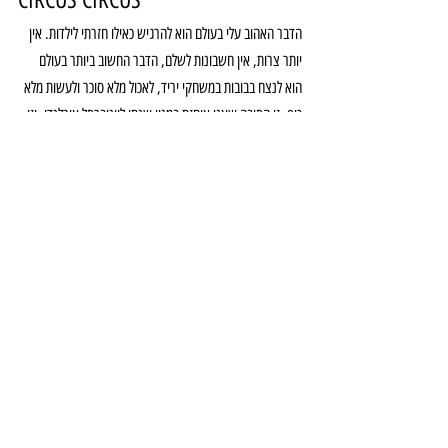
הדבר האהוב עלי בעולם הוא להרגיש כאילו חזרתי לילדות. אין 
יותר צרות, אין חשבונות לשלם, הדבר החשוב ביותר בעולם 
הוא לנצח בבובות במשחקי יריד, לאכול מלא סוכר ולעשות מלא 
כיף. זו הסיבה שאני אוחזת במנוי שנתי ליוניברסל אורלנדו, וזו 
הסיבה שעפתי על מלון הקונספט סירקס סירקס, שנראה, 
כמובן, כמו אוהל קרקס ענק, ורוד ומנצנץ.
ולא רק החזית שלו יוצרת את הווייב הזה, כי ברגע שתכנסו 
למלון תרגישו כאילו נבלעתם בתוך חלומו הרטוב של ילד בן 7 
בניינטיז, בקטע הכי טוב שאפשר- משחקי ארקייד היסטריים, 
משחקי יריד, מופעי קרקס שמתחילים בכל רבע שעה, מכונות 
פופקורן ושערות סבתא בכל פינה. קצת קלסטרופובי, אבל הכי 
כיפי שיש.