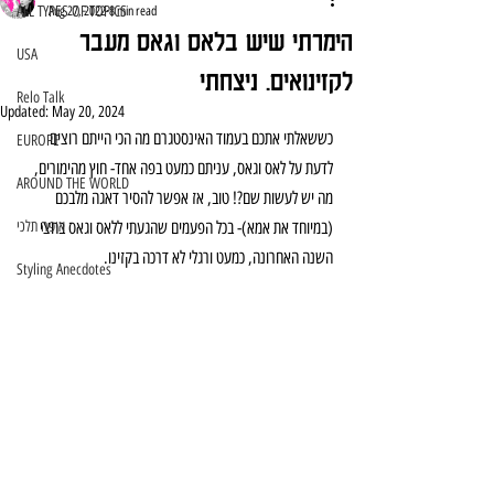
ALL TYPES OF TOPICS
Aug 27, 2022
8 min read
הימרתי שיש בלאס וגאס מעבר
USA
לקזינואים. ניצחתי
Relo Talk
Updated:
May 20, 2024
כששאלתי אתכם בעמוד האינסטגרם מה הכי הייתם רוצים 
EUROPE
לדעת על לאס וגאס, עניתם כמעט בפה אחד- חוץ מהימורים, 
AROUND THE WORLD
מה יש לעשות שם?! טוב, אז אפשר להסיר דאגה מלבכם 
(במיוחד את אמא)- בכל הפעמים שהגעתי ללאס וגאס בחצי 
איפה תלכי
השנה האחרונה, כמעט ורגלי לא דרכה בקזינו.
Styling Anecdotes