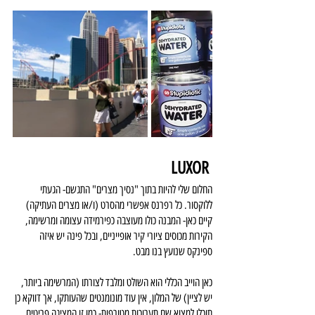
LUXOR 
החלום שלי להיות בתוך "נסיך מצרים" התגשם- הגעתי 
ללוקסור. כל רפרנס אפשרי מהסרט (ו/או מצרים העתיקה) 
קיים כאן- המבנה כולו מעוצבה כפירמידה עצומה ומרשימה, 
הקירות מכוסים ציורי קיר אופייניים, ובכל פינה יש איזה 
ספינקס שנועץ בנו מבט. 
כאן הוייב הכללי הוא השולט ומלבד לצורתו (המרשימה ביותר, 
יש לציין) של המלון, אין עוד מונומנטים שהעותקו, אך דווקא כן 
תוכלו למצוא שם תערוכות מטורפות- כמו זו המציגה פריטים 