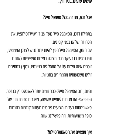
עושים שופינג בניו יורק.
אבל רגע, מה זה בכלל סאמפל סייל?
בתחילת דרכו, הסאמפל סייל נועד עבור ריטיילרס להציג את 
הסחורה שלהם בפני קניינים.
עם הזמן, הסאמפל סייל הפך להיות יותר נגיש לצרכן הממוצע, 
והיו נמכים בו בעיקר בגדי תצוגה במידות ספציפיות (אנחנו 
זוכרים איזה מידות עלו על המסלולים בניינטיז, נכון?) במחירים 
זולים משמעותית מהמחירים בחנויות.
והיום, רוב הסאמפל סיילס כבר דומים יותר לאאוטלט רק בגרסת 
הפופ אפ- הם מגיחים ליומיים שלושה, מאגדים סביבם תור של 
פאשניסטות רעבות ומציעים פריטים מעונות קודמות בהנחות 
סופר משמעותיות. וזה פ$%*נג שווה.
איך מוצאים את הסאמפל סיילס?