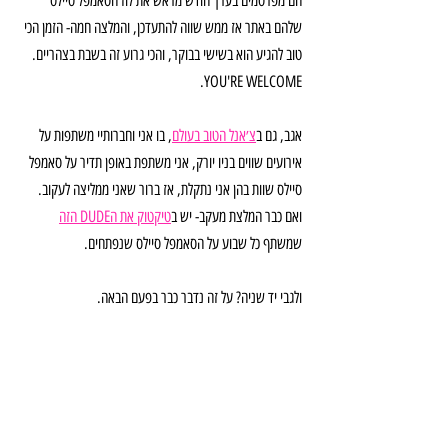
הם מפרסמים בערך חודש מראש את לוז הסאמפל סיילס 
שלהם באתר אז ממש שווה להתעדכן, והמלצה חמה- הזמן הכי 
טוב להגיע הוא בשישי בבוקר, והכי גרוע זה בשבת בצהריים. 
YOU'RE WELCOME.
אגב, גם ב
צ׳אנל הטוב בעולם
, בו אני וחברותיי משתפות על 
אירועים שווים בניו יורק, אני משתפת באופן תדיר על סאמפל 
סיילס שוות בהן אני נתקלת, אז ברור שאני ממליצה לעקוב. 
ואם כבר המלצת מעקב- יש ב
טיקטוק את הDUDE הזה
שמשתף כל שבוע על הסאמפל סיילס שנפתחים.
ולגבי יד שניה? על זה נדבר כבר בפעם הבאה.