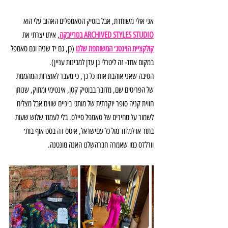
אני אולי משוחדת, אבל בוטיק הסאמפלים האהוב עלי הוא 
ARCHIVED STYLES STUDIO בטרייבקה
, איתו יצרתי את 
קולקציית הוינטג׳ המשותפת שלנו
(כן, גם יד שניה וגם סאמפל 
במקום אחד- זה ליטרלי גן עדן למבינות עניין).
הסיבה שאני אוהבת אותו כל כך, כי מעבר לאוצרות המהממת 
של הפריטים שם, מדובר בבוטיק קטן, אינטימי ומתוק, שנותן 
חווית קניה סופר יוקרתית של מותגי ביניים שווים אבל מצליח 
לשמור על מחירים של סאמפל סיילס. בלי לעמוד שלוש שעות 
בתור או למדוד מול כל עםישראל, איטס דה בסט אוף בות׳ 
וורלדס כמו שאמרה חברהשלנו האנה מונטנה.