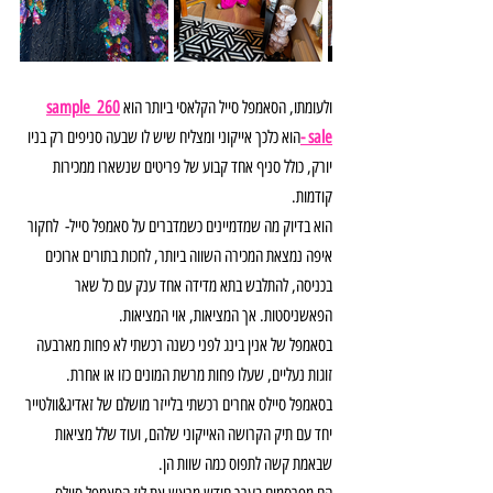
ולעומתו, הסאמפל סייל הקלאסי ביותר הוא 
260 sample 
sale -
הוא כלכך אייקוני ומצליח שיש לו שבעה סניפים רק בניו 
יורק, כולל סניף אחד קבוע של פריטים שנשארו ממכירות 
קודמות.
הוא בדיוק מה שמדמיינים כשמדברים על סאמפל סייל-  לחקור 
איפה נמצאת המכירה השווה ביותר, לחכות בתורים ארוכים 
בכניסה, להתלבש בתא מדידה אחד ענק עם כל שאר 
הפאשניסטות. אך המציאות, אוי המציאות.
בסאמפל של אנין בינג לפני כשנה רכשתי לא פחות מארבעה 
זוגות נעליים, שעלו פחות מרשת המונים כזו או אחרת. 
בסאמפל סיילס אחרים רכשתי בלייזר מושלם של זאדיג&וולטייר 
יחד עם תיק הקרושה האייקוני שלהם, ועוד שלל מציאות 
שבאמת קשה לתפוס כמה שוות הן.