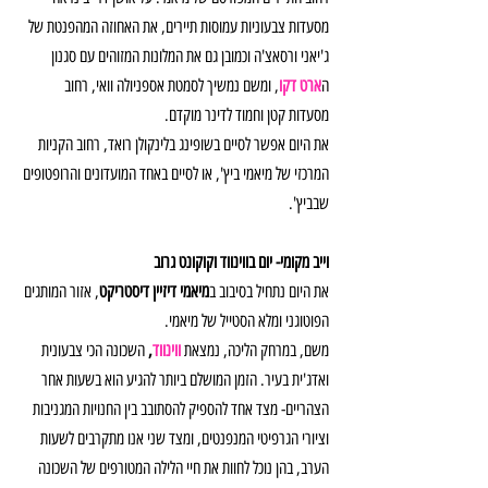
מסעדות צבעוניות עמוסות תיירים, את האחוזה המהפנטת של 
ג'יאני ורסאצ'ה וכמובן גם את המלונות המזוהים עם סגנון 
ה
ארט דקו
, ומשם נמשיך לסמטת אספניולה וואי, רחוב 
מסעדות קטן וחמוד לדינר מוקדם. 
את היום אפשר לסיים בשופינג בלינקולן רואד, רחוב הקניות 
המרכזי של מיאמי ביץ', או לסיים באחד המועדונים והרופטופים 
שבביץ'. 
וייב מקומי- יום בווינווד וקוקונט גרוב
את היום נתחיל בסיבוב ב
מיאמי דיזיין דיסטריקט
, אזור המותגים 
הפוטוגני ומלא הסטייל של מיאמי.
משם, במרחק הליכה, נמצאת 
ווינווד
, 
השכונה הכי צבעונית 
ואדג'ית בעיר. הזמן המושלם ביותר להגיע הוא בשעות אחר 
הצהריים- מצד אחד להספיק להסתובב בין החנויות המגניבות 
וציורי הגרפיטי המנפנטים, ומצד שני אנו מתקרבים לשעות 
הערב, בהן נוכל לחוות את חיי הלילה המטורפים של השכונה 