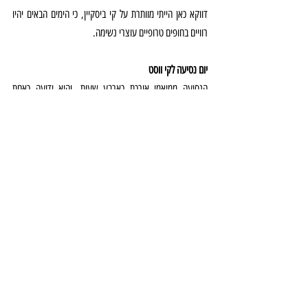
דווקא כאן הייתי מוותרת על קי ביסקיין, כי הימים הבאים יהיו 
רוויים בחופים טרופיים עוצרי נשימה. 
יום נסיעה לקי ווסט
הנסיעה ממיאמי אורכת כארבע שעות, והיא ידועה כאחת 
הנסיעות היפות ביותר בעולם, עם גשרים שחוצים את מי 
האוקיינוס הטורקיזי המקיף את חופיה של פלורידה.
כאן 
תוכלו למצוא כמה הצעות הגשה לעצירות מעניינות בדרככם 
לנקודה הדרומית ביותר בארה"ב.
אם יש לכם את הזמן- על אף שיום אחד בקי ווסט יכול להספיק 
בהחלט, אני ממליצה בחום על שני לילות לפחות, בגלל הנסיעה 
הארוכה ובעיקר כי סטייט אוף מיינד של צ'יל זה יעד נרכש. 
אופציה נוספת למסלול
מאורלנדו, במקום לעבור לקו החוף המערבי של פלורידה לכיוון 