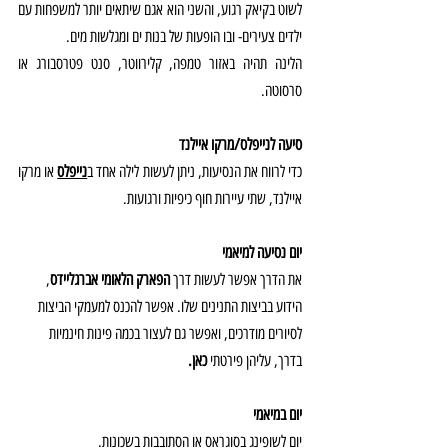
לשוט בקיאק רגוע, והשני הוא אגם שיתאים יותר למשפחות עם 
ילדים צעירים- ובו הופעות של בנות ים ומגלשות מים.
הלינה תהיה באזור טמפה, קלירווטר, סנט פטרסבורג או 
סרסוטה.
סיעה לנייפלס/מרקו איילנד
כדי לרווח את הנסיעות, ניתן לעשות לילה אחד ב
נייפלס
או מרקו 
איילנד, שתי עיירות חוף כיפיות ורגועות.
יום נסיעה למיאמי
את הדרך אפשר לעשות דרך 
הפארק הלאומי אברגליידס
, 
הידוע בביצות התנינים שלו. אפשר להכנס למעמקי הביצות 
לסיורים מודרכים, ואפשר גם לעצור בכמה פינות חינמיות 
בדרך, עליהן פירטתי 
כאן.
יום במיאמי
יום לשופינג בסוגראס או הסתובבות בשכונות. 