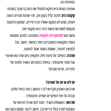
המיוחדת הזו. 
אופציה נוספת היא דווקא להתחיל את היום בבראנץ' בשכונת 
קוקונט גרוב
 וסיבוב קליל בקוקו ווק. זוהי שכונת מגורים רגועה 
יחסית, ממש לא המקום שאליו ינהרו תיירים, שתזמן הזדמנות 
מהממת לחוות את מיאמי בוייב רגוע ומקומי יותר. 
משם נסע ל
מוזיאון וילה ויסקאיה
המהפנט, לסיבוב ותמונות 
באחד המקומות הפוטוגניים ביותר במיאמי. משם, נוכל 
להמשיך לווינווד, שאותה כאמור אסור לפספס. 
אזהרה: 
השילוב של ווינווד ווילה ויסקאיה ביום אחד הוא אפשרי 
אבל סופר אינטנסיבי, במיוחד בזכות מזג האוויר הלוהט של 
פלורידה. תגיעו מוכנים!
יום לים או יום של שופינג?
את היום האחרון תקדישו לדבר החשוב ביותר בטיול שלכם- 
עבודה על פסי השיזוף או שופינג אינטנסיבי.
סוגראס
, האאוטלט האגדי, יסגור לכם את כל הפינות של 
המתנות לארץ (כולל פריימרק!). חשוב לדעת: מתחם הסוגראס 