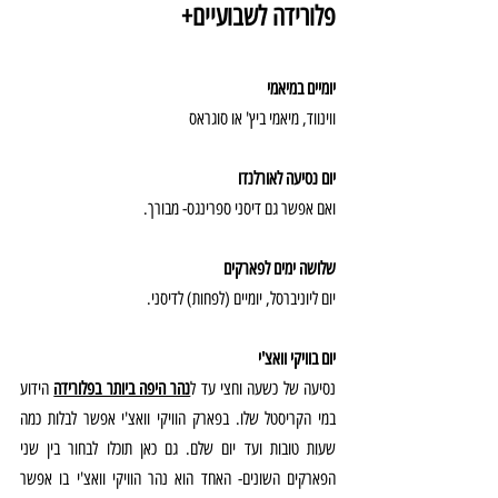
פלורידה לשבועיים+
יומיים במיאמי
ווינווד, מיאמי ביץ' או סוגראס 
יום נסיעה לאורלנדו
ואם אפשר גם דיסני ספרינגס- מבורך.
שלושה ימים לפארקים
יום ליוניברסל, יומיים (לפחות) לדיסני.
יום בוויקי וואצ'י
נסיעה של כשעה וחצי עד ל
נהר היפה ביותר בפלורידה
הידוע 
במי הקריסטל שלו. בפארק הוויקי וואצ'י אפשר לבלות כמה 
שעות טובות ועד יום שלם. גם כאן תוכלו לבחור בין שני 
הפארקים השונים- האחד הוא נהר הוויקי וואצ'י בו אפשר 