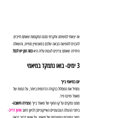
אז יצאתי למשימה וחקרתי מהם המקומות שאתם חייבים 
להכניס לחופשה הבאה שלכם בסאנשיין סטייט, והשאלה 
היחידה שאתם צריכים לענות עליה היא 
כמה זמן יש לכם?
3 ימים- בואו נתמקד במיאמי
יום במיאמי ביץ'
נתחיל את המסלול בנקודה הדרומית ביותר, על המזח של 
סאות' פוינט פיר.
ממנו נתקדם על קו החוף של סאות' ביץ' (
עצירה חשובה- 
ביתני ההצלה הצבעוניים האייקוניים) לכיוון רחוב 
אושן דרייב
- 
רחוב התיירים המפורסם של מיאמי. על אושן דרייב נראה 