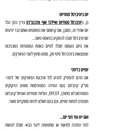
יום ביוניברסל סטודיוס
כן, ב
יוניברסל סטודיוס 
ו
איילנד אוף אדבנצ'רס
צריך בסך הכל 
יום אחד! זה, כמובן, אם קראתם את הפוסטים ואתם כבר יודעים 
שביוניברסל חובה להשקיע בפאסט פאס…
את היום העמוס תוכלו לסיים באחת המסעדות המגניבות 
שנמצאות ביוניברסל סיטי ווק, ממש מחוץ לשני הפארקים.
יומיים בדיסני
אם תרצו להספיק להגיע לכל ארבעת הפארקים של דיסני- 
מגי'ק קינגדום (עם הטירה המפורסמת ומופע הזיקוקים 
המפורסם לא פחות), EPCOT, הוליווד סטודיוס ואנימל קינגדום 
תצטרכו לפחות יומיים, וגם בהם תאלצו להיות ממוקדים מאוד.
ואם יש עוד חצי יום…
לפני החזרה למיאמי או שתמשיכו ליעד הבא- תוכלו לעשות 