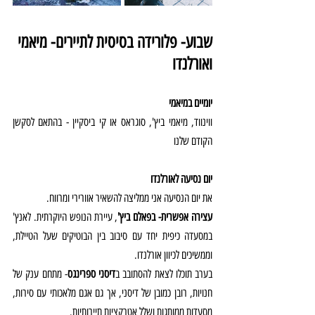
שבוע- פלורידה בסיסית לתיירים- מיאמי 
ואורלנדו
יומיים במיאמי
ווינווד, מיאמי ביץ', סוגראס או קי ביסקיין - בהתאם לסקשן 
הקודם שלנו
יום נסיעה לאורלנדו
את יום הנסיעה אני ממליצה להשאיר אוורירי ומרווח.
עצירה אפשרית- בפאלם ביץ'
, עיירת הנופש היוקרתית. לאנץ' 
במסעדה כיפית יחד עם סיבוב בין הבוטיקים שעל הטיילת, 
וממשיכים לכיוון אורלנדו.
בערב תוכלו לצאת להסתובב ב
דיסני ספרינגס
- מתחם ענק של 
חנויות, רובן כמובן של דיסני, אך גם אגם מלאכותי עם סירות, 
מסעדות ממותגות ושלל אטרקציות תיירותיות.