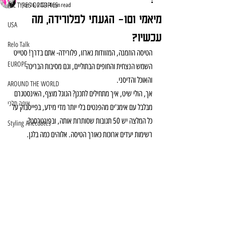
ALL TYPES OF TOPICS
Jun 16, 2024
4 min read
מיאמי 101- הגעתי לפלורידה, מה
USA
עכשיו?
Relo Talk
הטיסה הוזמנה, המזוודות נארזו, פלורידה- אתם בדרך! סטייט 
EUROPE
השמש הנצחית והחופים הבתוליים, וגם מסיבות הבריכה 
והאוכל והדיסני.
AROUND THE WORLD
אך, הולי שיט, איך מתחילים לתכנן? הגוגל מוצף, האינסטגרם 
איפה תלכי
מבלבל עם אימג'ים מהפנטים בלי יותר מדי מידע, בפייסבוק על 
כל המלצה יש 50 תגובות שסותרות אותה, ובפינטרסט? 
Styling Anecdotes
רשימות יעדים ארוכות כאורך הטיסה. אלוהים כמה בלגן.