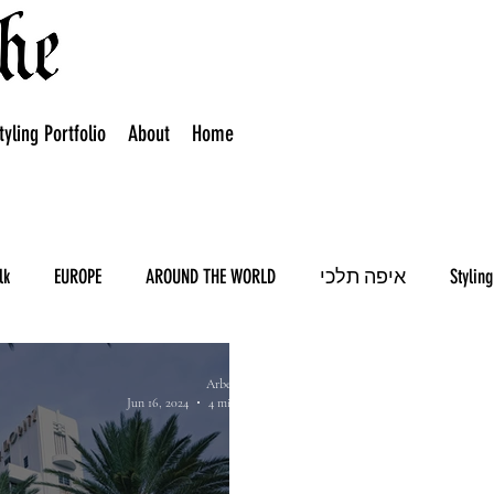
tyling Portfolio
About
Home
lk
EUROPE
AROUND THE WORLD
איפה תלכי
Stylin
Arbel Rabi
Jun 16, 2024
4 min read