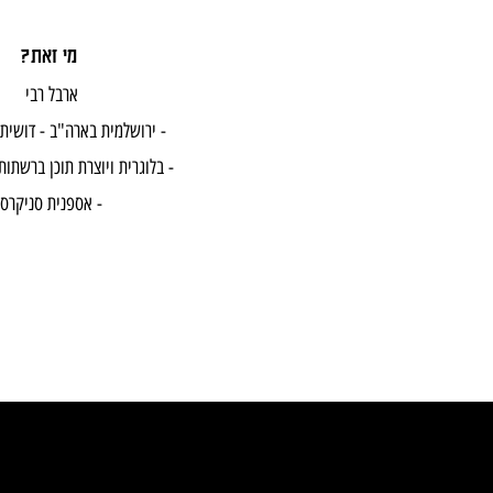
?מי זאת
ארבל רבי
- ירושלמית בארה"ב - דושית של אוכל -
- בלוגרית ויוצרת תוכן ברשתות החברתיות -
- אספנית סניקרס -