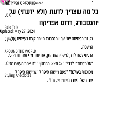
ALL TYPES OF TOPICS
Mar 7, 2023
2 min read
כל מה שצריך לדעת (ולא ידעתי) על
USA
יוהנסבורג, דרום אפריקה
Relo Talk
Updated:
May 27, 2024
נקודת הפתיחה שלי עם יוהנסבורג הייתה קצת בעייתית, בלשון 
EUROPE
המעטה. 
AROUND THE WORLD
הגעתי לשם לבד, למעט מאוד זמן, עם יותר מדי אזהרות מסע. 
"אל תסתובבי לבד!" "אל תצאי מהמלון!" "זו אחת הערים הכי 
איפה תלכי
מסוכנות בעולם!" "פעם מישהו סיפר לי שמישהו סיפר לו 
Styling Anecdotes
שדוד שלו נשדד באיומי אקדח!".