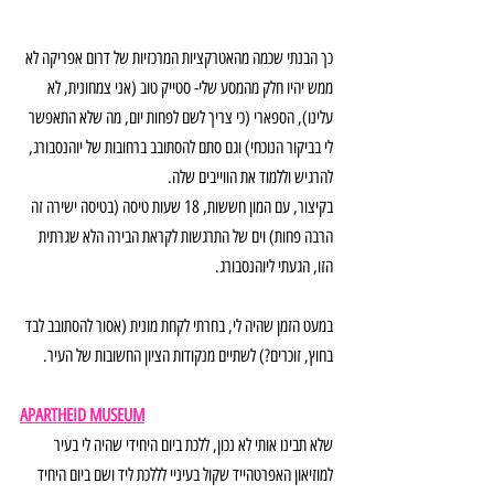
כך הבנתי שכמה מהאטרקציות המרכזיות של דרום אפריקה לא 
ממש יהיו חלק מהמסע שלי- סטייק טוב (אני צמחונית, לא 
עלינו), הספארי (כי צריך לשם לפחות יום, מה שלא התאפשר 
לי בביקור הנוכחי) וגם סתם להסתובב ברחובות של יוהנסבורג, 
להרגיש וללמוד את הווייבים שלה.
בקיצור, עם המון חששות, 18 שעות טיסה (בטיסה ישירה זה 
הרבה פחות) וים של התרגשות לקראת הבירה הלא שגרתית 
הזו, הגעתי ליוהנסבורג.
במעט הזמן שהיה לי, בחרתי לקחת מונית (אסור להסתובב לבד 
בחוץ, זוכרים?) לשתיים מנקודות הציון החשובות של העיר.
APARTHEID MUSEUM
שלא תבינו אותי לא נכון, ללכת ביום היחידי שהיה לי בעיר 
למוזיאון האפרטהייד שקול בעיניי לללכת ליד ושם ביום היחיד 