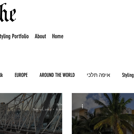
tyling Portfolio
About
Home
lk
EUROPE
AROUND THE WORLD
איפה תלכי
Stylin
Arbel Rabi
Nov 30, 2024
6 min read