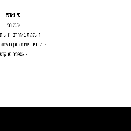
?מי זאת
ארבל רבי
- ירושלמית בארה"ב - דושית של אוכל -
- בלוגרית ויוצרת תוכן ברשתות החברתיות -
- אספנית סניקרס -