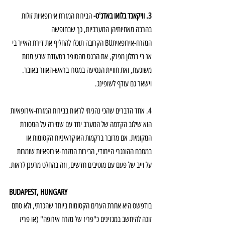
3. וויקאנד בלואו באדג'ט-
 הבירות המזרח אירופאיות זולות 
בהרבה מאחיותיהן המערביות, כך שבחופשה 
המזרח-אירופאיתBU הקרובה תוכלו להחליף את דירת האייר בי 
אנ בי במלון מפנק, את הבגט מהסופר בסעודת שבע מנות 
משוגעת, ואת חוויית הנסיעה במטרו בראש-האוור באובר. 
וישאר גם עודף לשופינג.
4. אחד הדברים שהכי נהניתי לראות בבירות המזרח-אירופאיות 
הוא שילוב הקדמה של המערב יחד עם שמירה על המסורת 
המקומית. אם מדובר ברקמות האוקראיניות הקסומות או 
במטבח ההונגרי הייחודי, הבירות המזרח-אירופאיות שומרות 
על וייב של פעם עם מוטיבים חדשים, וזה בהחלט מרענן לראות.
BUDAPEST, HUNGARY
בודפשט היא אחרת הערים הקסומות ביותר שהכרתי, ולא סתם 
זוכה להיחשב במגזינים כ"פריז של מזרח אירופה" (או פריז 