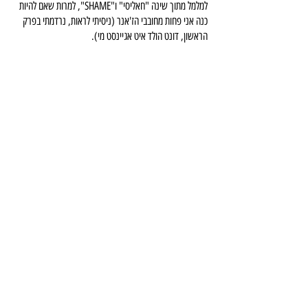
למלמל מתוך שינה "חאליסי" ו"SHAME", למרות שאם להיות 
כנה אני פחות מחובבי הז'אנר (ניסיתי לראות, נרדמתי בפרק 
הראשון, דונט הולד איט אגיינסט מי).
ועדיין להגיע לדוברוביק היה מרגש מדי עבורי. העיר הזו עתיקה 
ויפה כמו חלום, והים? אדושם, צלילות של מים שלא ידעתי עד 
אותו הרגע שקיימת, בטח לא במרחק כמה שעות טיסה בודדות 
ולא בצד השני של העולם. 
למה דווקא דוברובניק?
 כלומר, חוץ מהקטע הזה שצילמו שם 
את משחקי הכס? וול, התשובה היא פשוטה- יעד לא חרוש, 
במרחק קצר מהארץ, עם חופי סלעים מטורפים, עם מים 
צלולים כמו חלום, וכמעט ריקים מאדם? כרטסו אותי אתמול!
ריאקה, קרואטיה
מצוק אבן עצום נישא מעל החוף הטורקיזי של ריאקה. יאכטות 
עוגנות זו לצד זו במרינה, מרחק הליכה מינימלי ממרכזה 
הקטנטן של העיר הזו.
 היא לא היעד הראשוני שאנשים יחשבו להגיע אליו. למעשה, 
הסיבה היחידה שאולי תשמעו על טיסות לשדה התעופה ריאקה 
הן בעקבות הקרבה לגבול הסלובני, מרחק של שעתיים נסיעה 