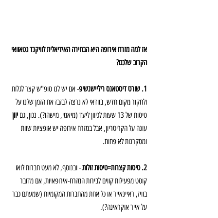
אז למה מזרח אירופה היא הבחירה האידיאלית לוויקנד גטאוואי 
הקרוב שלכם?
1. שורט דיסטאנס ריליישנשיפ
- אם יש לנו סופ"ש קצר לגלות 
ולחקור מקום חדש, בוודאי לא נרצה לבזבז את הזמן שלנו על 
טיסות של 13 שעות לכיוון ליעד (מיאמי, מישהו?). נכון, גם 
יוון 
עונה על הקריטריון, אבל במזרח אירופה יש אופציות שוות 
ומסקרנות לא פחות.
2. טיסות קצרות=טיסות זולות
 - ובנוסף, לא מעט חברות לואו 
קוסט מפעילות קווים לבירות המזרח-אירופאיות, אם מדובר 
בוויז, ראיינאייר או כל אחת מהחברות המקומיות (שמעתם כבר 
על אייר אוקראינה?).