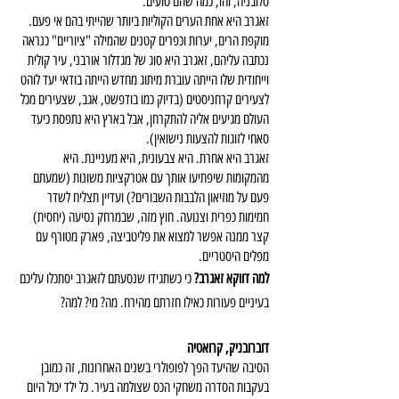
סלובניה, והו, כמה שהם טועים.
זאגרב היא אחת הערים הקוליות ביותר שהייתי בהם אי פעם. 
מוקפת הרים, יערות וכפרים קטנים שהמילה "ציוריים" כנראה 
נכתבה עליהם, זאגרב היא סוג של מגדלור אורבני, עיר קולית 
וייחודית שלו הייתה עוברת מיתוג מחדש הייתה בודאי יעד לוהט 
לצעירים קרחניסטים (בדיוק כמו בודפשט, אגב, שצעירים מכל 
העולם מגיעים אליה להתקרחן, אבל בארץ היא נתפסת כיעד 
סאחי לזוגות להצעות נישואין).
זאגרב היא אחרת. היא צבעונית, היא מעניינת. היא 
מהמקומות שיפתיעו אותך עם אטרקציות משונות (שמעתם 
פעם על מוזיאון הלבבות השבורים?) ועדיין תצליח לשדר 
חמימות כפרית וצנועה. חוץ מזה, שבמרחק נסיעה (יחסית) 
קצר ממנה אפשר למצוא את פליטביצה, פארק מטורף עם 
מפלים היסטריים.
למה דווקא זאגרב? 
כי כשתגידו שנסעתם לזאגרב יסתכלו עליכם 
בעיניים פעורות כאילו חזרתם מהירח. מה? מי? למה?
דוברובניק, קרואטיה
הסיבה שהיעד הפך לפופולרי בשנים האחרונות, זה כמובן 
בעקבות הסדרה משחקי הכס שצולמה בעיר. כל ילד יכול היום 