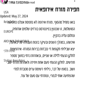
ALL TYPES OF TOPICS
Mar 7, 2023
5 min read
חפירה מזרח אירופאית
USA
Updated:
May 27, 2024
בואו נתחיל מהסוף. מזרח אירופה לא נתפסת אצלנו כחופשה 
Relo Talk
המושלמת, זו שננעץ בפינטרסט בורדים שלמים אודותיה 
EUROPE
ונחלום עליה בהקיץ.
AROUND THE WORLD
איכשהו, במהלך השנים ובעיקר בזכות העבודה שלי באלעל, 
יצא שביליתי תקופות די נכבדות בבירות המזרח- אירופאיות. 
איפה תלכי
לחלקן הגעתי ללילה או שניים, ובאחרות גרתי במשך מספר 
Styling Anecdotes
חודשים. לחלקן הגעתי פעם אחת ויחידה ולאחרות חזרתי שוב 
ושוב. בסופו של דבר, גיליתי רשימת ערים מכובדת למדי 
שהפתיעה אותי לגמרי, ונותרתי עם טעם של עוד.