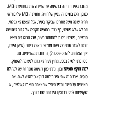
מדובר בעיר היחידה ברשימה שהשאירה אותי בתחושת MEH. 
כמובן, הכל בחיים זה עניין של חוויה, וחווית הMEH שלי בוודאי 
תהיה שונה משל אחרים שביקרו בעיר, אבל הפעם לא נפלתי. 
וזה לא שלא ניסיתי, כן? גרתי בסופיה תקופה של קרוב לשלושה 
חודשים, ניסיתי וניסיתי להתאהב בעיר, אבל הבולגרים מצאו 
דרכם לאכזב אותי בכל פעם מחדש. האוכל בינוני (למען השם, 
איך הצלחתם להרוס פסטה?), הרחובות משמימים, וגם 
ניסיונותיי לטייל בטבע מחוץ לעיר לא גרמו לנשימה להעתק.
למה דווקא סופיה?
 ובכן, נתתי כאן רשימה מובחרת של למה 
לא
סופיה, אבל הנה שתי סיבות למה דווקא כן להגיע לשם- אם 
מאיימים על חייכם והדיל היחיד שמצאתם הוא דווקא לשם, או 
שקפצתם לסקי בבנסקו ועברתם שם בדרך.