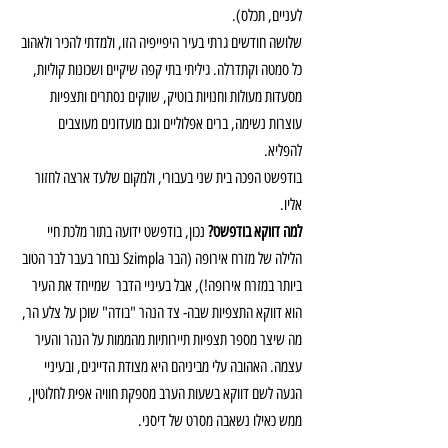
לעניים, תכלס). 
שלושה חודשים גרתי בעיר היפייפיה הזו, ולמדתי להכיר ולאהוב 
כל סמטה וקתדרלה. גיליתי בתי קפה שיקיים ושכונות קוליות, 
מסעדות מעולות וחנויות בוטיק, שווקים נסתרים ותצפיות 
עוצרות נשימה, ברים אפלוליים וגם מועדונים מעוצבים 
להפליא.
בודפשט הפכה בית שני בעבורי, ולמקום שלעד ארצה לחזור 
אליו.
למה דווקא בודפשט?
 נכון, בודפשט ידועה בתור מלכת חיי 
הלילה של מזרח אירופה (הבר Szimpla נבחר בעבר לבר הטוב 
ביותר במזרח אירופה!), אבל בעיניי הדבר  שמייחד את העיר 
הוא דווקא התצפיות שבה- צד הנהר "בודה" שוכן על צלע הר, 
מה שיצר מספר תצפיות תיירותיות מהממות על הנהר והעיר 
עצמה. האהובה עלי מביניהם היא מצודת הדייגים, ובעיניי 
הגעה לשם דווקא בשעות הערב מספקת חוויה אפית לחלוטין, 
ממש כאילו נשאבה מסרט של דיסני.