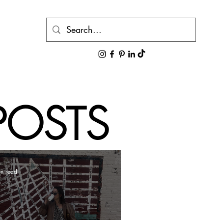
POSTS
in read