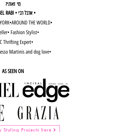
?מי זאת
• ARBEL RABI • ארבל רבי •
YORK•AROUND THE WORLD•
eller• Fashion Stylist•
 Thrifting Expert•
esso Martinis and dog love•
AS SEEN ON
 Styling Projects here