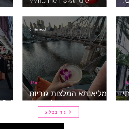
Who the F$%# are
ס
MSCHF?!
6 min read
4 m
USA
US
געתי
מליאנתא המלצות גנריות
ELFAR
לניו יורק
עוד בבלוג