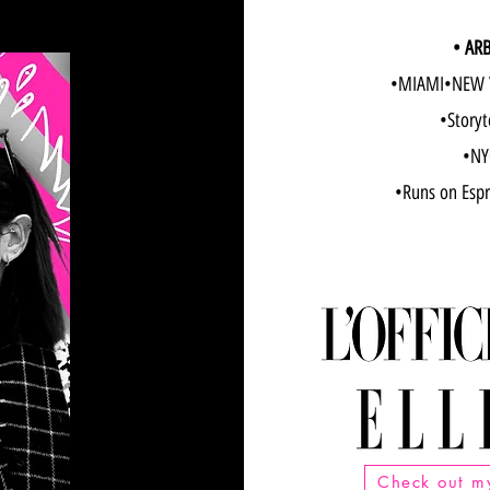
•MIAMI•NEW 
•Storyt
•NYC
•Runs on Espr
Check out my