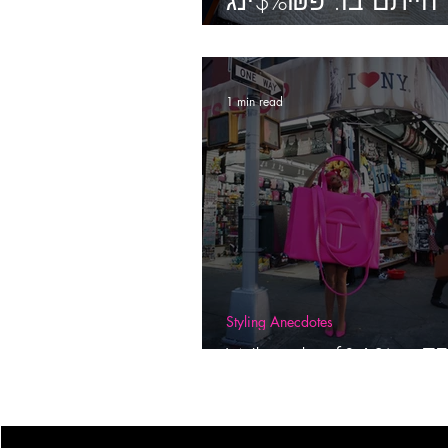
הייתם בו: פ₪%$ינג
בושוויק.
1 min read
Styling Anecdotes
What the f&^% is T