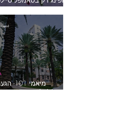
שופינג רק בסאמפל סייל.
ויד שניה.
in read
A
מיאמי 101- ה
לפלורידה, מה עכשיו?